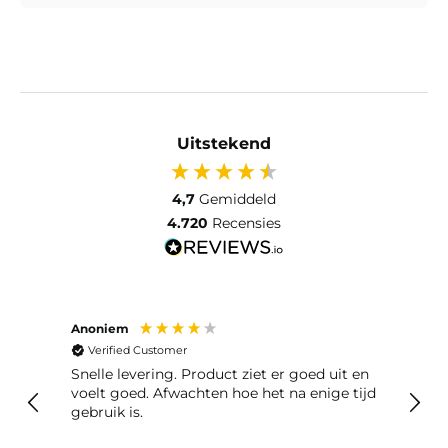
Uitstekend
4,7
Gemiddeld
4.720
Recensies
Anoniem
Anon
Verified Customer
Ver
Snelle levering. Product ziet er goed uit en
Snelle leveri
voelt goed. Afwachten hoe het na enige tijd
reto
gebruik is.