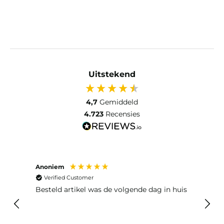
Uitstekend
4,7
Gemiddeld
4.723
Recensies
Anoniem
Ma P
Verified Customer
Ver
Besteld artikel was de volgende dag in huis
Prim