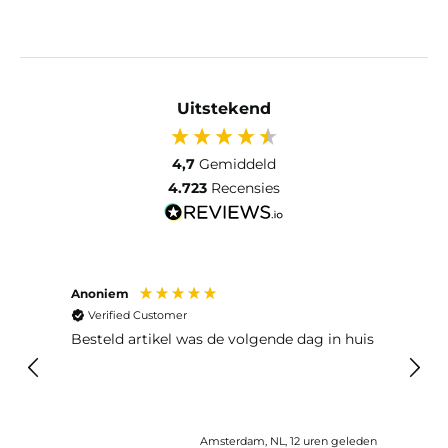
Uitstekend
4,7
Gemiddeld
4.723
Recensies
Anoniem
Ma P
Verified Customer
Ver
Besteld artikel was de volgende dag in huis
Prim
Amsterdam, NL, 12 uren geleden