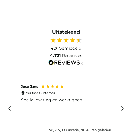
Uitstekend
4,7
Gemiddeld
4.721
Recensies
Jose Jans
Anon
Verified Customer
Ver
Snelle levering en werkt goed
Snell
voel
gebru
Wijk bij Duurstede, NL, 4 uren geleden