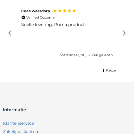
Cees Waasdorp
M. de
Verified Customer
Ver
Snelle levering. Prima product.
De b
elast
lang 
Zoetermeer, NL, 16 uren geleden
Pauze
Informatie
Klantenservice
Zakelijke klanten