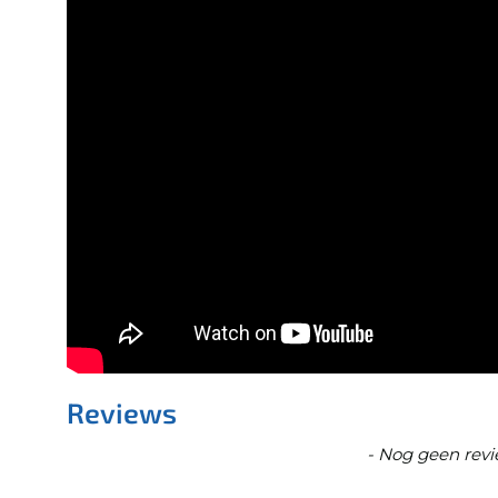
Reviews
New content loaded
- Nog geen revi