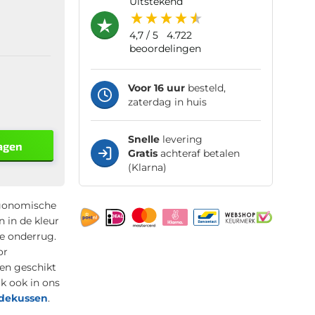
uitstekend
4,7
/ 5
4.722
beoordelingen
Voor 16 uur
besteld,
zaterdag in huis
Snelle
levering
agen
Gratis
achteraf betalen
(Klarna)
rgonomische
 in de kleur
e onderrug.
or
en geschikt
jk ook in ons
dekussen
.