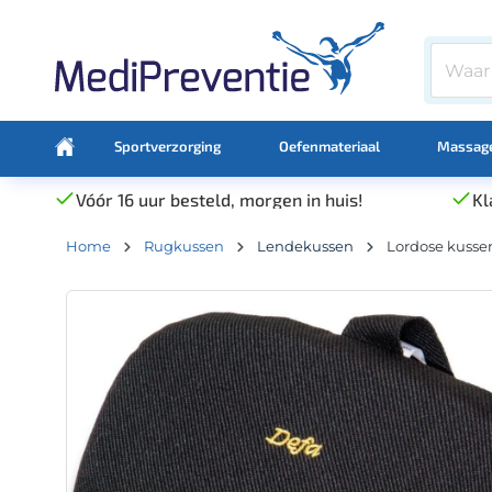
Sportverzorging
Oefenmateriaal
Massage
Vóór 16 uur besteld, morgen in huis!
Kl
Home
Rugkussen
Lendekussen
Lordose kusse