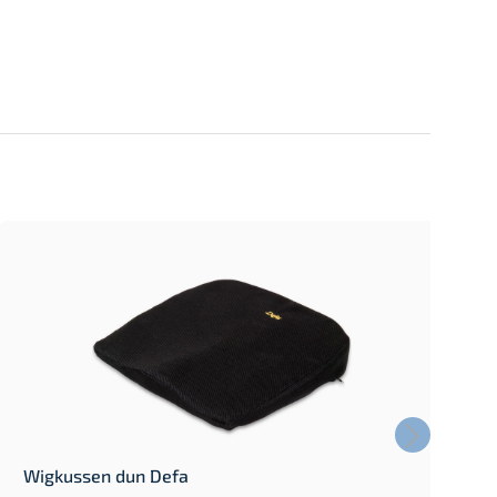
Wigkussen dun Defa
L