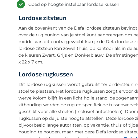
Goed op hoogte instelbaar lordose kussen
Lordose zitsteun
Aan de bovenkant van de Defa lordose zitsteun bevindt
over de rugleuning van je stoel kunt aanbrengen om he
middel van dit contra-gewicht kun je de Defa lordose zi
lordose zitsteun kan zowel thuis, op kantoor als in de a
de kleuren Zwart, Grijs en Donkerblauw. De afmetingen v
x 22 x 7 cm.
Lordose rugkussen
Dit lordose rugkussen wordt gebruikt ter ondersteunin
stoel te plaatsen. Het lordose rugkussen zorgt ervoor 
wervelkolom blijft in een licht holle stand, de zogenaam
zithouding worden de rug en specifiek de tussenwervelsc
geschikt voor alle stoelen (inclusief autostoelen). Doo
rugkussen op de juiste hoogte afstellen. Deze lordose zi
bijvoorbeeld lange autoritten, op vakantie, thuis of tij
houding te houden, maar met deze Defa lordose zitsteu