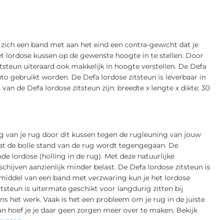
 zich een band met aan het eind een contra-gewicht dat je
t lordose kussen op de gewenste hoogte in te stellen. Door
tsteun uiteraard ook makkelijk in hoogte verstellen. De Defa
uto gebruikt worden. De Defa lordose zitsteun is leverbaar in
an de Defa lordose zitsteun zijn: breedte x lengte x dikte: 30
g van je rug door dit kussen tegen de rugleuning van jouw
dat de bolle stand van de rug wordt tegengegaan. De
de lordose (holling in de rug). Met deze natuurlijke
hijven aanzienlijk minder belast. De Defa lordose zitsteun is
r middel van een band met verzwaring kun je het lordose
tsteun is uitermate geschikt voor langdurig zitten bij
dens het werk. Vaak is het een probleem om je rug in de juiste
n hoef je je daar geen zorgen meer over te maken. Bekijk