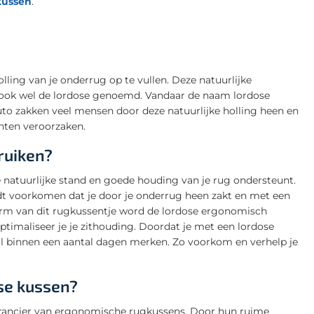
kussen
.
ling van je onderrug op te vullen. Deze natuurlijke
ok wel de lordose genoemd. Vandaar de naam lordose
 auto zakken veel mensen door deze natuurlijke holling heen en
chten veroorzaken.
ruiken?
 natuurlijke stand en goede houding van je rug ondersteunt.
rdt voorkomen dat je door je onderrug heen zakt en met een
svorm van dit rugkussentje word de lordose ergonomisch
ptimaliseer je je zithouding. Doordat je met een lordose
l al binnen een aantal dagen merken. Zo voorkom en verhelp je
se kussen?
verancier van ergonomische rugkussens. Door hun ruime