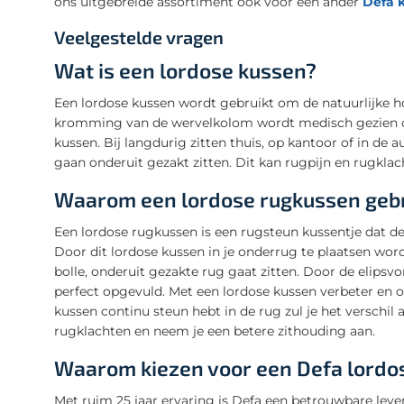
ons uitgebreide assortiment ook voor een ander
Defa 
Veelgestelde vragen
Wat is een lordose kussen?
Een lordose kussen wordt gebruikt om de natuurlijke hol
kromming van de wervelkolom wordt medisch gezien o
kussen. Bij langdurig zitten thuis, op kantoor of in de
gaan onderuit gezakt zitten. Dit kan rugpijn en rugkla
Waarom een lordose rugkussen geb
Een lordose rugkussen is een rugsteun kussentje dat de
Door dit lordose kussen in je onderrug te plaatsen wo
bolle, onderuit gezakte rug gaat zitten. Door de elip
perfect opgevuld. Met een lordose kussen verbeter en o
kussen continu steun hebt in de rug zul je het verschi
rugklachten en neem je een betere zithouding aan.
Waarom kiezen voor een Defa lordo
Met ruim 25 jaar ervaring is Defa een betrouwbare le