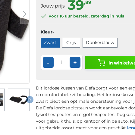
39
,89
Jouw prijs
Voor 16 uur
besteld, zaterdag in huis
Kleur-
Zwart
Grijs
Donkerblauw
-
+
In winkelw
Dit lordose kussen van Defa zorgt voor een e
en comfortabele zithouding. Het lordose kussen
Zwart biedt een optimale ondersteuning voor j
De Defa lordose zitsteun wordt aanbevolen do
fysiotherapeuten en ergotherapeuten. Rugkuss
voor gebruik thuis, op kantoor of in de auto. Ki
uitgebreide assortiment voor een geschikt
len