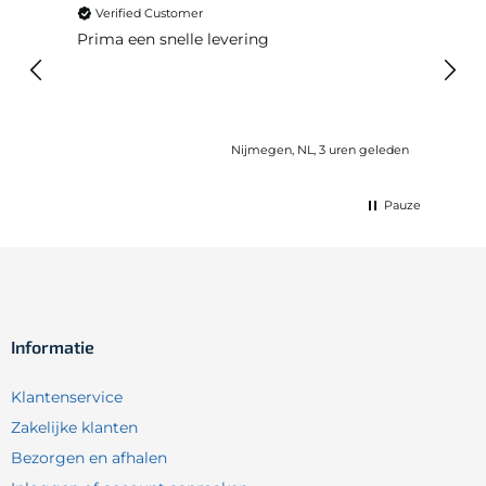
Verified Customer
Snelle levering en werkt goed
n, NL, 3 uren geleden
Wijk bij Duurstede, NL, 23 uren gel
Pauze
Informatie
Klantenservice
Zakelijke klanten
Bezorgen en afhalen