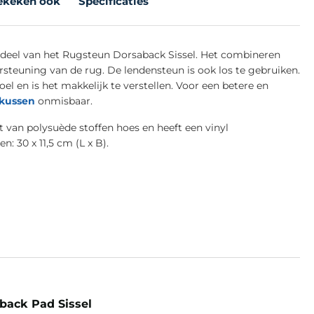
ekeken ook
Specificaties
rdeel van het Rugsteun Dorsaback Sissel. Het combineren
steuning van de rug. De lendensteun is ook los te gebruiken.
oel en is het makkelijk te verstellen. Voor een betere en
kussen
onmisbaar.
 van polysuède stoffen hoes en heeft een vinyl
: 30 x 11,5 cm (L x B).
back Pad Sissel