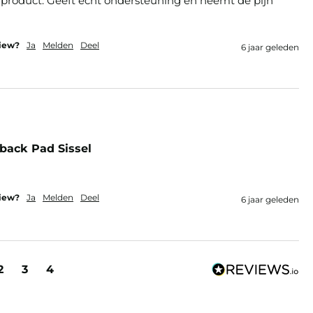
 product. Geeft echt ondersteuning en neemt de pijn 
view?
Ja
Melden
Deel
6 jaar geleden
back Pad Sissel
view?
Ja
Melden
Deel
6 jaar geleden
2
3
4