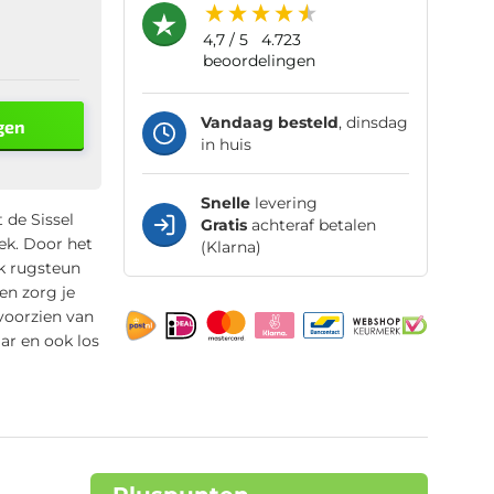
4,7
/ 5
4.723
beoordelingen
Vandaag besteld
, dinsdag
gen
in huis
Snelle
levering
 de Sissel
Gratis
achteraf betalen
ek. Door het
(Klarna)
k rugsteun
en zorg je
voorzien van
aar en ook los