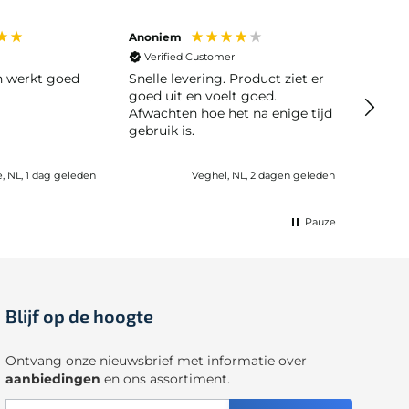
Anoniem
Anoni
Verified Customer
Veri
en werkt goed
Snelle levering. Product ziet er
Snelle leve
goed uit en voelt goed.
moeili
Afwachten hoe het na enige tijd
gebruik is.
e, NL, 1 dag geleden
Veghel, NL, 2 dagen geleden
Pauze
Blijf op de hoogte
Ontvang onze nieuwsbrief met informatie over
aanbiedingen
en ons assortiment.