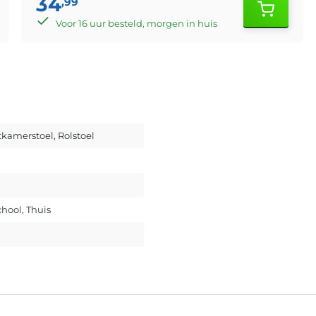
34
,99
Voor 16 uur besteld, morgen in huis
etkamerstoel
, Rolstoel
chool
, Thuis