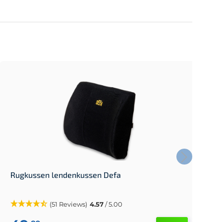
Rugkussen lendenkussen Defa
R
(51 Reviews)
4.57
/ 5.00