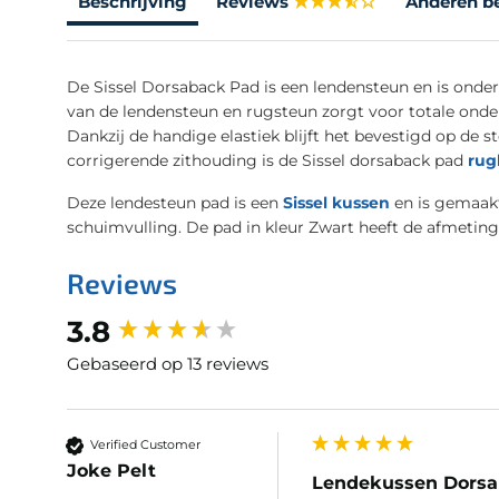
Beschrijving
Reviews
Anderen b
De Sissel Dorsaback Pad is een lendensteun en is onde
van de lendensteun en rugsteun zorgt voor totale onder
Dankzij de handige elastiek blijft het bevestigd op de st
corrigerende zithouding is de Sissel dorsaback pad
rug
Deze lendesteun pad is een
Sissel kussen
en is gemaakt
schuimvulling. De pad in kleur Zwart heeft de afmetingen
Reviews
New content loaded
3.8
Gebaseerd op 13 reviews
Verified Customer
Joke Pelt
Lendekussen Dorsa