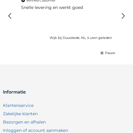
Verified Customer
Ver
Snelle levering en werkt goed
Snell
voel
gebru
Wijk bij Duurstede, NL, 4 uren geleden
Pauze
Informatie
Klantenservice
Zakelijke klanten
Bezorgen en afhalen
Inloggen of account aanmaken