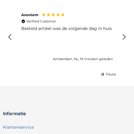
Anoniem
Ma P
Verified Customer
Ver
Besteld artikel was de volgende dag in huis
Prim
Amsterdam, NL, 19 minuten geleden
Pauze
Informatie
Klantenservice