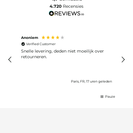
4.720
Recensies
Anoniem
Bob 
Verified Customer
Ver
t en
Snelle levering, deden niet moeilijk over
Er wa
 tijd
retourneren.
meteen 
kome
geleden
Paris, FR, 17 uren geleden
Pauze