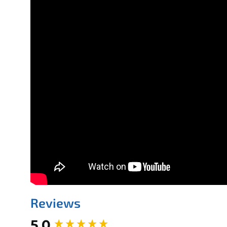
Reviews
New content loaded
5.0