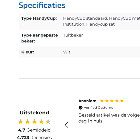
Specificaties
Type HandyCup:
HandyCup standaard
, HandyCup met
Institution
, Handycup set
Type aangepaste
Tuitbeker
beker:
Kleur:
Wit
Anoniem
Verified Customer
Uitstekend
Besteld artikel was de volg
dag in huis
4,7
Gemiddeld
4.723
Recensies