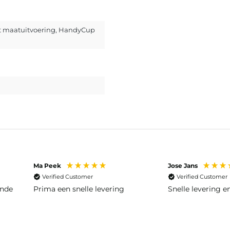
 maatuitvoering
, HandyCup
Ma Peek
Jose Jans
Verified Customer
Verified Customer
ende
Prima een snelle levering
Snelle levering 