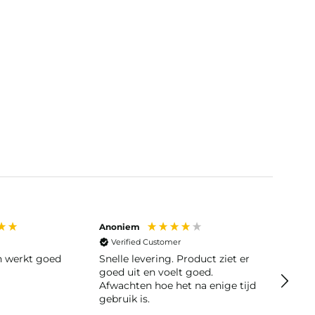
Anoniem
Anoni
Verified Customer
Veri
en werkt goed
Snelle levering. Product ziet er
Snelle leve
goed uit en voelt goed.
moeili
Afwachten hoe het na enige tijd
gebruik is.