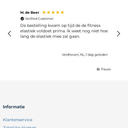
M. de Beer
Anon
Verified Customer
Ver
De bestelling kwam op tijd de de fitness
Best
elastiek voldoet prima. Ik weet nog niet hoe
lang de elastiek mee zal gaan.
geleden
Veldhoven, NL, 1 dag geleden
Pauze
Informatie
Klantenservice
Zakelijke klanten