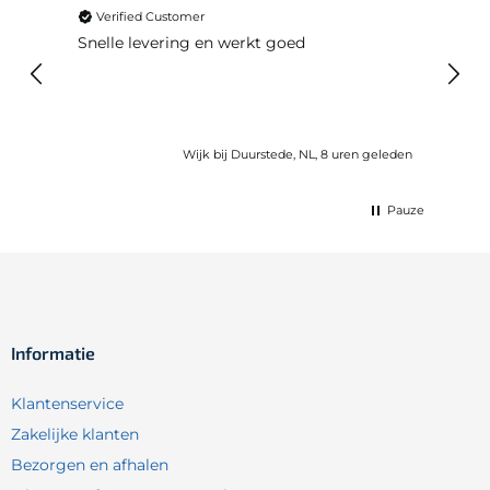
Verified Customer
Ver
Snelle levering en werkt goed
Snell
voel
gebru
Wijk bij Duurstede, NL, 8 uren geleden
Pauze
Informatie
Klantenservice
Zakelijke klanten
Bezorgen en afhalen