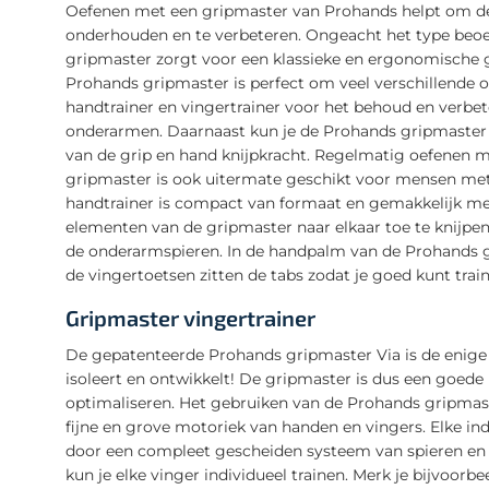
Oefenen met een gripmaster van Prohands helpt om de 
onderhouden en te verbeteren. Ongeacht het type beoef
gripmaster zorgt voor een klassieke en ergonomische g
Prohands gripmaster is perfect om veel verschillende 
handtrainer en vingertrainer voor het behoud en verbe
onderarmen. Daarnaast kun je de Prohands gripmaster V
van de grip en hand knijpkracht. Regelmatig oefenen m
gripmaster is ook uitermate geschikt voor mensen met
handtrainer is compact van formaat en gemakkelijk mee
elementen van de gripmaster naar elkaar toe te knijpen, 
de onderarmspieren. In de handpalm van de Prohands g
de vingertoetsen zitten de tabs zodat je goed kunt trai
Gripmaster vingertrainer
De gepatenteerde Prohands gripmaster Via is de enige h
isoleert en ontwikkelt! De gripmaster is dus een goede
optimaliseren. Het gebruiken van de Prohands gripmaste
fijne en grove motoriek van handen en vingers. Elke i
door een compleet gescheiden systeem van spieren en p
kun je elke vinger individueel trainen. Merk je bijvoorbe