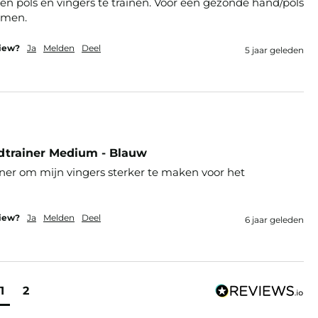
n pols en vingers te trainen. Voor een gezonde hand/pols 
emen.
view?
Ja
Melden
Deel
5 jaar geleden
dtrainer Medium - Blauw
ner om mijn vingers sterker te maken voor het 
view?
Ja
Melden
Deel
6 jaar geleden
1
2