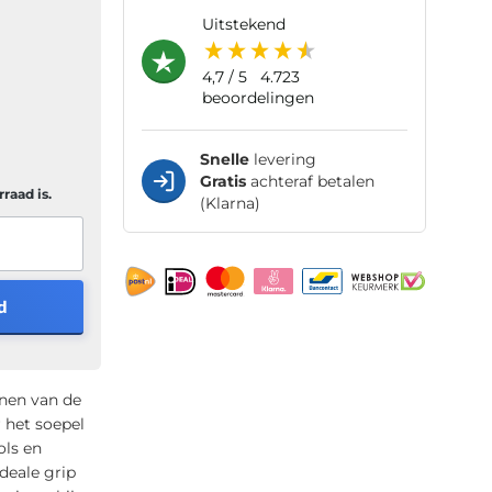
uitstekend
4,7
/ 5
4.723
beoordelingen
Snelle
levering
Gratis
achteraf betalen
raad is.
(Klarna)
d
inen van de
 het soepel
ols en
deale grip