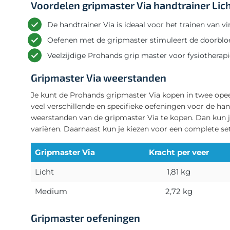
Voordelen gripmaster Via handtrainer Lic
De handtrainer Via is ideaal voor het trainen van 
Oefenen met de gripmaster stimuleert de doorblo
Veelzijdige Prohands grip master voor fysiotherapi
Gripmaster Via weerstanden
Je kunt de Prohands gripmaster Via kopen in twee ope
veel verschillende en specifieke oefeningen voor de h
weerstanden van de gripmaster Via te kopen. Dan kun j
variëren. Daarnaast kun je kiezen voor een complete se
Gripmaster Via
Kracht per veer
Licht
1,81 kg
Medium
2,72 kg
Gripmaster oefeningen