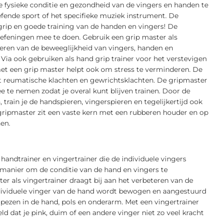
fysieke conditie en gezondheid van de vingers en handen te
ende sport of het specifieke muziek instrument. De
rip en goede training van de handen en vingers! De
oefeningen mee te doen. Gebruik een grip master als
teren van de beweeglijkheid van vingers, handen en
ia ook gebruiken als hand grip trainer voor het verstevigen
et een grip master helpt ook om stress te verminderen. De
 reumatische klachten en gewrichtsklachten. De gripmaster
 te nemen zodat je overal kunt blijven trainen. Door de
train je de handspieren, vingerspieren en tegelijkertijd ook
ripmaster zit een vaste kern met een rubberen houder en op
nen.
andtrainer en vingertrainer die de individuele vingers
 manier om de conditie van de hand en vingers te
r als vingertrainer draagt bij aan het verbeteren van de
ndividuele vinger van de hand wordt bewogen en aangestuurd
ezen in de hand, pols en onderarm. Met een vingertrainer
eld dat je pink, duim of een andere vinger niet zo veel kracht