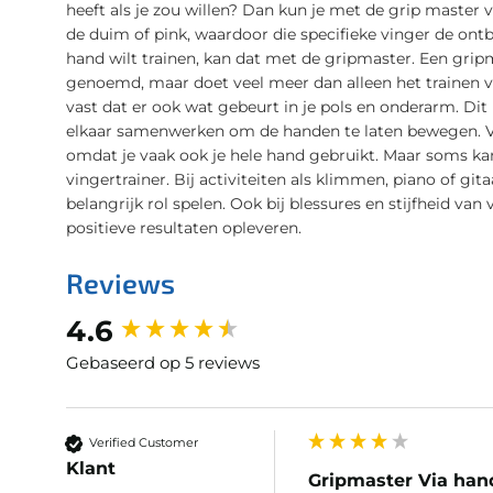
heeft als je zou willen? Dan kun je met de grip master 
de duim of pink, waardoor die specifieke vinger de ont
hand wilt trainen, kan dat met de gripmaster. Een grip
genoemd, maar doet veel meer dan alleen het trainen van
vast dat er ook wat gebeurt in je pols en onderarm. Di
elkaar samenwerken om de handen te laten bewegen. Voo
omdat je vaak ook je hele hand gebruikt. Maar soms kan
vingertrainer. Bij activiteiten als klimmen, piano of git
belangrijk rol spelen. Ook bij blessures en stijfheid va
positieve resultaten opleveren.
Reviews
New content loaded
4.6
Gebaseerd op 5 reviews
Verified Customer
Klant
Gripmaster Via han