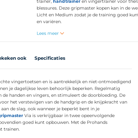
trainer,
handtrainer
en vingertrainer voor thera
blessures. Deze gripmaster kopen kan in de w
Licht en Medium zodat je de training goed ku
en variëren.
Lees meer
ekeken ook
Specificaties
chte vingertoetsen en is aantrekkelijk en niet-ontmoedigend
nnen je dagelijkse leven behoorlijk beperken. Regelmatig
n de handen en vingers, en stimuleert de doorbloeding. De
 voor het verstevigen van de handgrip en de knijpkracht van
 aan de slag, ook wanneer je beperkt bent in je
gripmaster
Via is verkrijgbaar in twee opeenvolgende
n bovendien goed kunt opbouwen. Met de Prohands
t trainen.