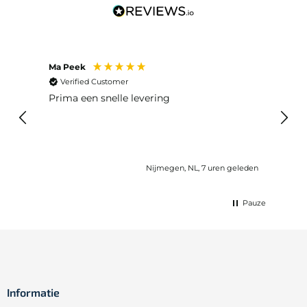
Ma Peek
Jose 
Verified Customer
Ver
 huis
Prima een snelle levering
Snel
eleden
Nijmegen, NL, 7 uren geleden
Pauze
Informatie