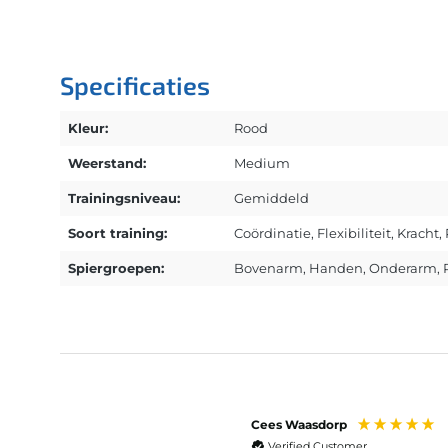
Specificaties
Kleur:
Rood
Weerstand:
Medium
Trainingsniveau:
Gemiddeld
Soort training:
Coördinatie
, Flexibiliteit
, Kracht
,
Spiergroepen:
Bovenarm
, Handen
, Onderarm
, 
Cees Waasdorp
Verified Customer