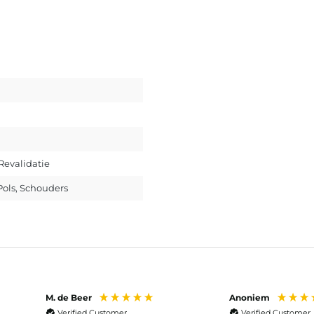
 Revalidatie
Pols
, Schouders
M. de Beer
Anoniem
Verified Customer
Verified Customer