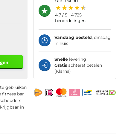
uitstekend
4,7
/ 5
4.725
beoordelingen
Vandaag besteld
, dinsdag
in huis
Snelle
levering
agen
Gratis
achteraf betalen
(Klarna)
 te gebruiken
e fitness bar
 schouders
krijgbaar in