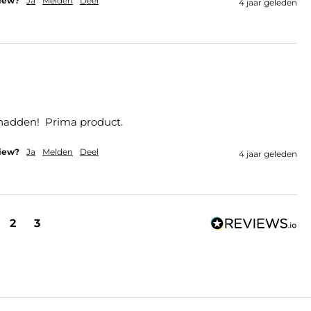
view?
Ja
Melden
Deel
4 jaar geleden
hadden!  Prima product.
view?
Ja
Melden
Deel
4 jaar geleden
2
3