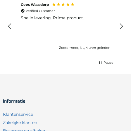
Cees Waasdorp
M. de
Verified Customer
Ver
Snelle levering. Prima product.
De b
elast
lang 
Zoetermeer, NL, 4 uren geleden
Pauze
Informatie
Klantenservice
Zakelijke klanten
Bezorgen en afhalen