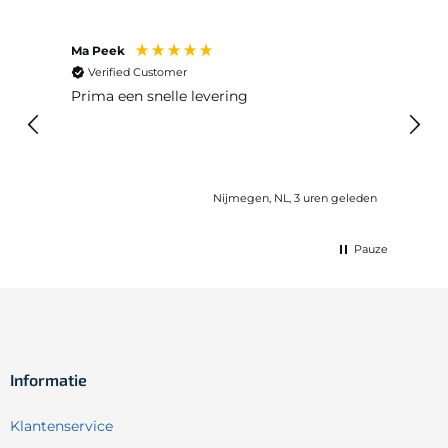
Jose Jans
d Customer
Verified Customer
n snelle levering
Snelle levering en werk
Nijmegen, NL, 3 uren geleden
Wijk bij Duur
Pauze
Informatie
Klantenservice