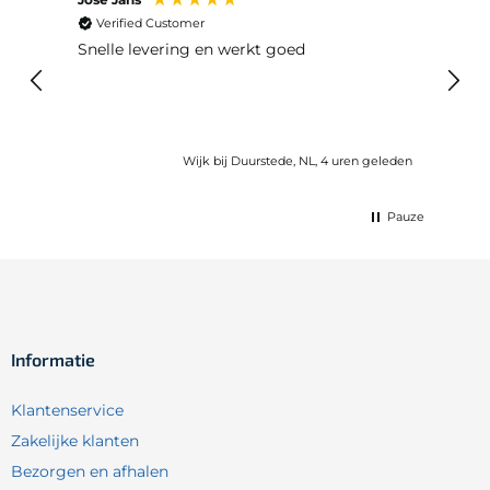
Verified Customer
Ver
Snelle levering en werkt goed
Snell
voel
gebru
Wijk bij Duurstede, NL, 4 uren geleden
Pauze
Informatie
Klantenservice
Zakelijke klanten
Bezorgen en afhalen