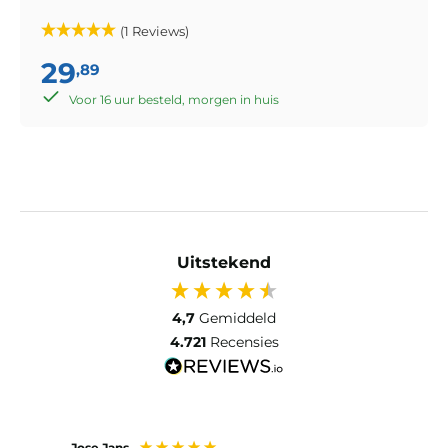
(1 Reviews)
29
,89
Voor 16 uur besteld, morgen in huis
Uitstekend
4,7
Gemiddeld
4.721
Recensies
Jose Jans
Anon