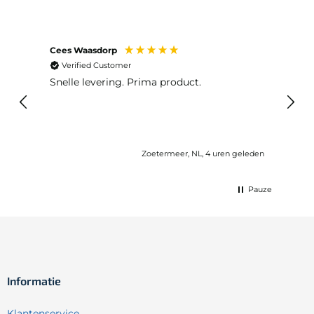
Cees Waasdorp
M. de
Verified Customer
Ver
Snelle levering. Prima product.
De b
elast
lang 
Zoetermeer, NL, 4 uren geleden
Pauze
Informatie
Klantenservice