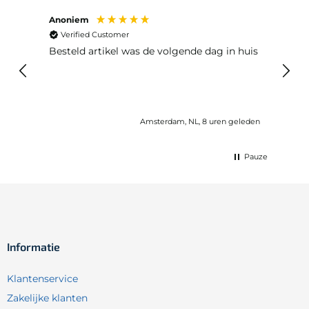
Anoniem
Ma P
Verified Customer
Ver
Besteld artikel was de volgende dag in huis
Prim
Amsterdam, NL, 8 uren geleden
Pauze
Informatie
Klantenservice
Zakelijke klanten