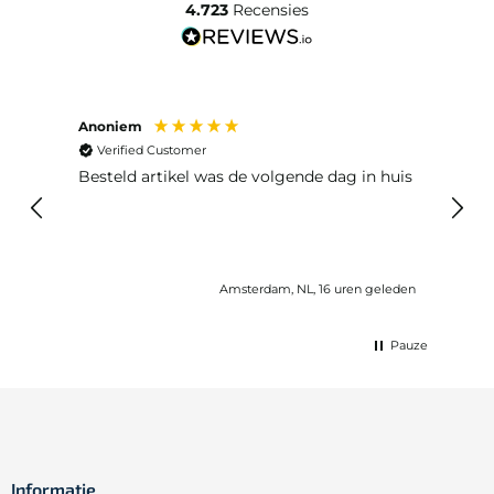
4.723
Recensies
Anoniem
Ma P
Verified Customer
Ver
Besteld artikel was de volgende dag in huis
Prim
Amsterdam, NL, 16 uren geleden
Pauze
Informatie