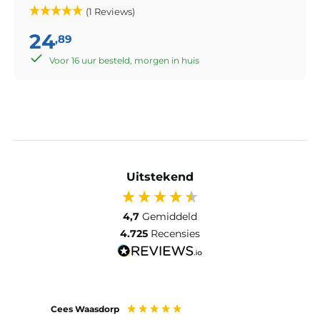
(1 Reviews)
24
,89
Voor 16 uur besteld, morgen in huis
Uitstekend
4,7
Gemiddeld
4.725
Recensies
Cees Waasdorp
M. de