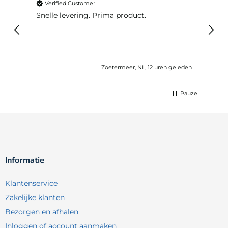
Verified Customer
Ver
Snelle levering. Prima product.
De b
elast
lang 
Zoetermeer, NL, 12 uren geleden
Pauze
Informatie
Klantenservice
Zakelijke klanten
Bezorgen en afhalen
Inloggen of account aanmaken