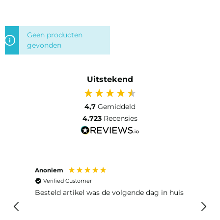
Geen producten
gevonden
Uitstekend
4,7
Gemiddeld
4.723
Recensies
Anoniem
Ma P
Verified Customer
Ver
Besteld artikel was de volgende dag in huis
Prim