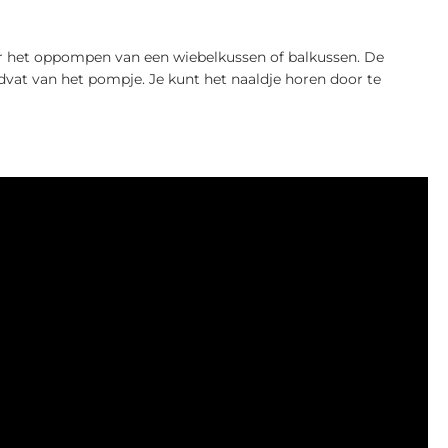
oor het oppompen van een wiebelkussen of balkussen. De
ndvat van het pompje. Je kunt het naaldje horen door te