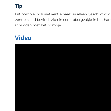
Tip
Dit pompje inclusief ventielnaald is alleen geschikt v
ventielnaald bevindt zich in een opbergvakje in het ha
schudden met het pompje.
Video