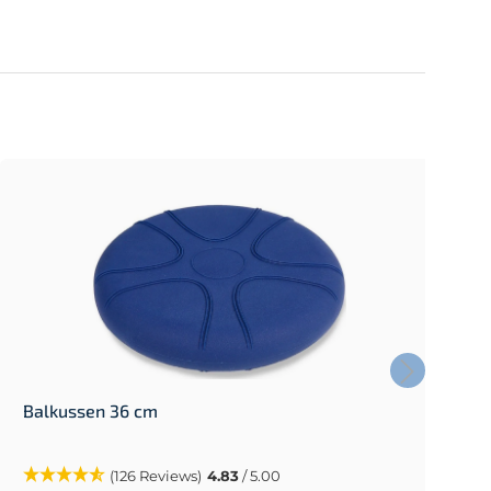
Balkussen 36 cm
S
(126 Reviews)
4.83
/ 5.00