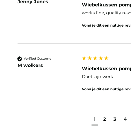
Jenny Jones
Wiebelkussen pom
works fine, quality res
Vond je dit een nuttige re
Verified Customer
M wolkers
Wiebelkussen pom
Doet zijn werk 
Vond je dit een nuttige re
1
2
3
4