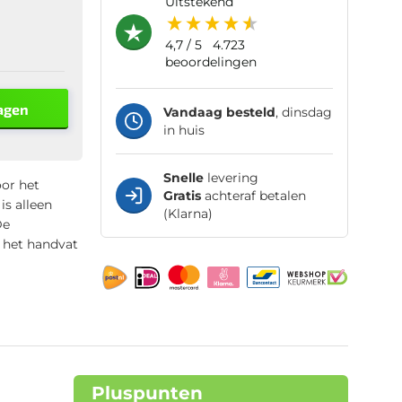
uitstekend
4,7
/ 5
4.723
beoordelingen
agen
Vandaag besteld
, dinsdag
in huis
Snelle
levering
oor het
Gratis
achteraf betalen
is alleen
(Klarna)
De
n het handvat
Pluspunten