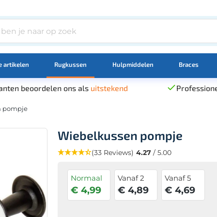
 artikelen
Rugkussen
Hulpmiddelen
Braces
anten beoordelen ons als
uitstekend
Professione
n pompje
Wiebelkussen pompje
(33 Reviews)
4.27
/ 5.00
Normaal
Vanaf 2
Vanaf 5
€ 4,99
€ 4,89
€ 4,69