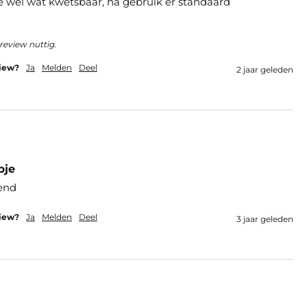
 wel wat kwetsbaar, na gebruik er standaard 
review nuttig.
view?
Ja
Melden
Deel
2 jaar geleden
pje
end
view?
Ja
Melden
Deel
3 jaar geleden