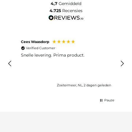
4,7
Gemiddeld
4.725
Recensies
Cees Waasdorp
M. de
Verified Customer
Ver
Snelle levering. Prima product.
De b
elast
lang 
Zoetermeer, NL, 2 dagen geleden
Pauze