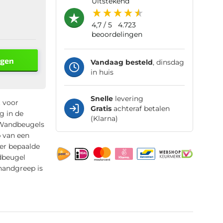
uitstekend
4,7
/ 5
4.723
beoordelingen
agen
Vandaag besteld
, dinsdag
in huis
Snelle
levering
 voor
Gratis
achteraf betalen
g in de
(Klarna)
. Wandbeugels
p van een
ker bepaalde
dbeugel
handgreep is