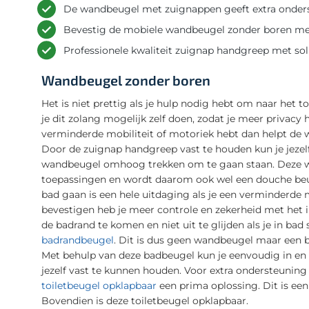
De wandbeugel met zuignappen geeft extra onderst
Bevestig de mobiele wandbeugel zonder boren me
Professionele kwaliteit zuignap handgreep met sol
Wandbeugel zonder boren
Het is niet prettig als je hulp nodig hebt om naar het toi
je dit zolang mogelijk zelf doen, zodat je meer privacy 
verminderde mobiliteit of motoriek hebt dan helpt de 
Door de zuignap handgreep vast te houden kun je jezelf 
wandbeugel omhoog trekken om te gaan staan. Deze w
toepassingen en wordt daarom ook wel een douche be
bad gaan is een hele uitdaging als je een verminderde
bevestigen heb je meer controle en zekerheid met het in
de badrand te komen en niet uit te glijden als je in bad
badrandbeugel
. Dit is dus geen wandbeugel maar een b
Met behulp van deze badbeugel kun je eenvoudig in en 
jezelf vast te kunnen houden. Voor extra ondersteuning b
toiletbeugel opklapbaar
een prima oplossing. Dit is een
Bovendien is deze toiletbeugel opklapbaar.