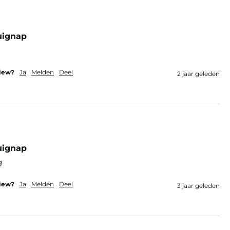
uignap
view?
Ja
Melden
Deel
2 jaar geleden
uignap
g 
view?
Ja
Melden
Deel
3 jaar geleden