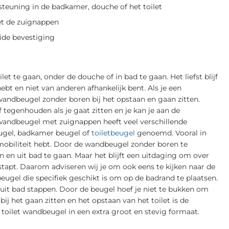
euning in de badkamer, douche of het toilet
t de zuignappen
ide bevestiging
let te gaan, onder de douche of in bad te gaan. Het liefst blijf
hebt en niet van anderen afhankelijk bent. Als je een
wandbeugel zonder boren bij het opstaan en gaan zitten.
tegenhouden als je gaat zitten en je kan je aan de
andbeugel met zuignappen heeft veel verschillende
ugel, badkamer beugel of
toiletbeugel
genoemd. Vooral in
 mobiliteit hebt. Door de wandbeugel zonder boren te
 en uit bad te gaan. Maar het blijft een uitdaging om over
 stapt. Daarom adviseren wij je om ook eens te kijken naar de
eugel die specifiek geschikt is om op de badrand te plaatsen.
uit bad stappen. Door de beugel hoef je niet te bukken om
ij het gaan zitten en het opstaan van het toilet is de
 toilet wandbeugel in een extra groot en stevig formaat.