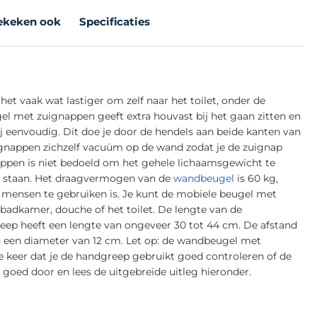
ekeken ook
Specificaties
het vaak wat lastiger om zelf naar het toilet, onder de
el met zuignappen geeft extra houvast bij het gaan zitten en
j eenvoudig. Dit doe je door de hendels aan beide kanten van
gnappen zichzelf vacuüm op de wand zodat je de zuignap
pen is niet bedoeld om het gehele lichaamsgewicht te
 en staan. Het draagvermogen van de
wandbeugel
is 60 kg,
 mensen te gebruiken is. Je kunt de mobiele beugel met
 badkamer, douche of het toilet. De lengte van de
eep heeft een lengte van ongeveer 30 tot 44 cm. De afstand
 een diameter van 12 cm. Let op: de wandbeugel met
ke keer dat je de handgreep gebruikt goed controleren of de
goed door en lees de uitgebreide uitleg hieronder.