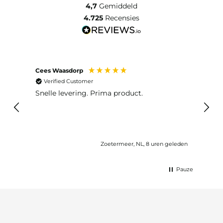
4,7
Gemiddeld
4.725
Recensies
Cees Waasdorp
M. de
Verified Customer
Ver
Snelle levering. Prima product.
De b
elast
lang 
Zoetermeer, NL, 8 uren geleden
Pauze