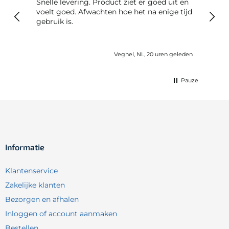
Snelle levering. Product ziet er goed uit en
Snelle leveri
voelt goed. Afwachten hoe het na enige tijd
reto
gebruik is.
Veghel, NL, 20 uren geleden
Pauze
Informatie
Klantenservice
Zakelijke klanten
Bezorgen en afhalen
Inloggen of account aanmaken
Bestellen