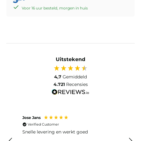
Voor 16 uur besteld, morgen in huis
Uitstekend
4,7
Gemiddeld
4.721
Recensies
Jose Jans
Anon
Verified Customer
Ver
Snelle levering en werkt goed
Snell
voel