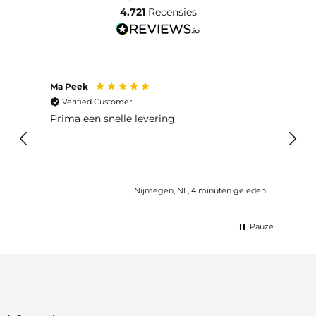
4.721
Recensies
Ma Peek
Jose 
Verified Customer
Ver
Prima een snelle levering
Snel
Nijmegen, NL, 4 minuten geleden
Pauze