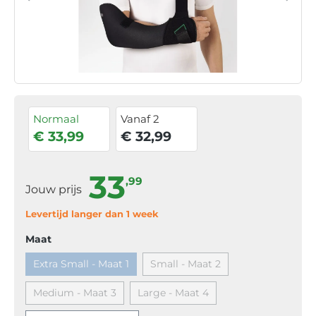
Normaal
Vanaf 2
€ 33,99
€ 32,99
33
,99
Jouw prijs
Levertijd langer dan 1 week
Maat
Extra Small - Maat 1
Small - Maat 2
Medium - Maat 3
Large - Maat 4