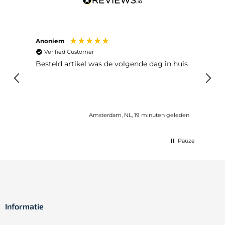
Anoniem
Ma P
Verified Customer
Ver
Besteld artikel was de volgende dag in huis
Prim
Amsterdam, NL, 19 minuten geleden
Pauze
Informatie