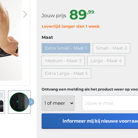
89
,99
Jouw prijs
Levertijd langer dan 1 week
Maat
Extra Small - Maat 1
Small - Maat 2
Medium - Maat 3
Large - Maat 4
Extra Large - Maat 5
Ontvang een melding als het product weer op voor
Jouw e-mail
Informeer mij bij nieuwe voorraa