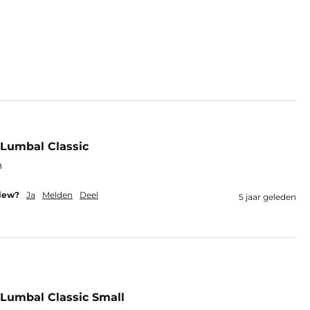
 Lumbal Classic
n
view?
Ja
Melden
Deel
5 jaar geleden
 Lumbal Classic Small