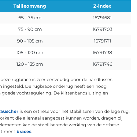
Tailleomvang
Z-index
65 - 75 cm
16791681
75 - 90 cm
16791703
90 - 105 cm
16791711
105 - 120 cm
16791738
120 - 135 cm
16791746
 deze rugbrace is zeer eenvoudig door de handlussen.
ingesteld. De rugbrace onderrug heeft een hoog
goede vochtregulering. De klittenbandsluiting en
rauscher
is een orthese voor het stabiliseren van de lage rug.
oorkant die allemaal aangepast kunnen worden, dragen bij
kelementen kan de stabiliserende werking van de orthese
ortiment
braces
.