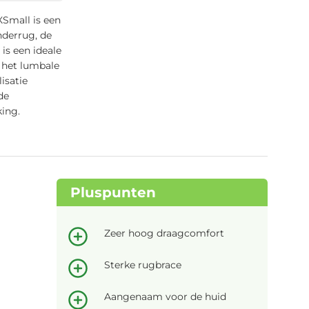
Small is een
nderrug, de
is een ideale
 het lumbale
isatie
de
king.
Pluspunten
Zeer hoog draagcomfort
Sterke rugbrace
Aangenaam voor de huid