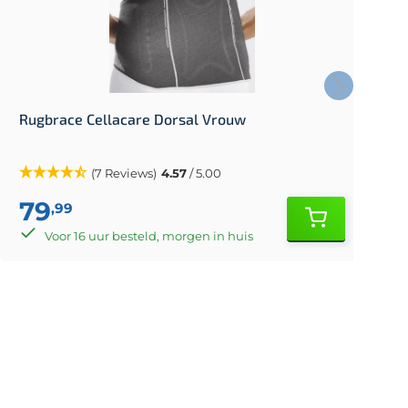
Rugbrace Cellacare Dorsal Vrouw
R
(7 Reviews)
4.57
/ 5.00
79
,99
Voor 16 uur besteld, morgen in huis