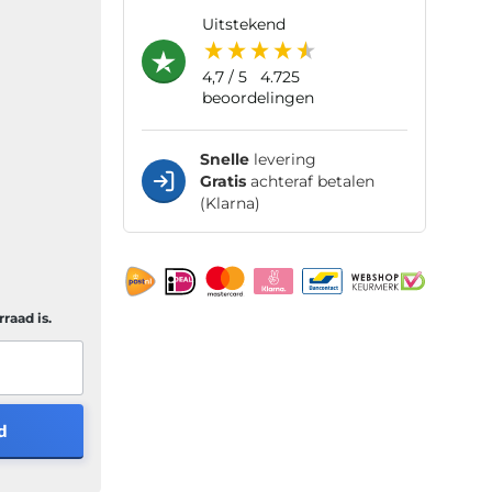
uitstekend
4,7
/ 5
4.725
beoordelingen
Snelle
levering
Gratis
achteraf betalen
(Klarna)
raad is.
d