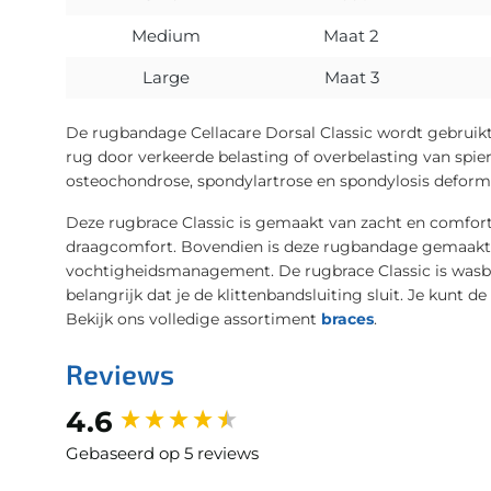
Medium
Maat 2
Large
Maat 3
De rugbandage Cellacare Dorsal Classic wordt gebruikt
rug door verkeerde belasting of overbelasting van spier
osteochondrose, spondylartrose en spondylosis deform
Deze rugbrace Classic is gemaakt van zacht en comfor
draagcomfort. Bovendien is deze rugbandage gemaakt
vochtigheidsmanagement. De rugbrace Classic is wasbaa
belangrijk dat je de klittenbandsluiting sluit. Je kunt 
Bekijk ons volledige assortiment
braces
.
Reviews
New content loaded
4.6
Gebaseerd op 5 reviews