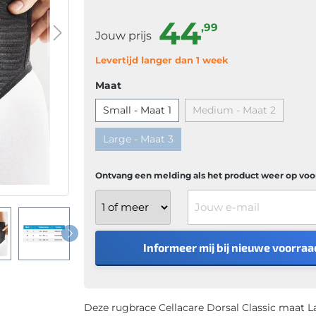
44
,99
Jouw prijs
Levertijd langer dan 1 week
Maat
Small - Maat 1
Medium - Maat 2
Large - Maat 3
Ontvang een melding als het product weer op voor
Jouw e-mail
Informeer mij bij nieuwe voorraa
Deze rugbrace Cellacare Dorsal Classic maat L