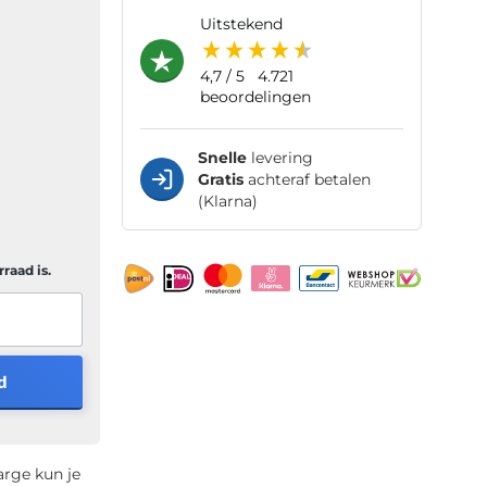
uitstekend
4,7
/ 5
4.721
beoordelingen
Snelle
levering
Gratis
achteraf betalen
(Klarna)
raad is.
d
arge kun je