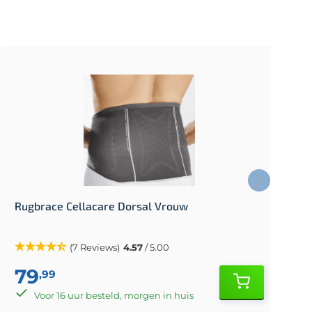
Rugbrace Cellacare Dorsal Vrouw
R
(7 Reviews)
4.57
/ 5.00
79
,99
Voor 16 uur besteld, morgen in huis