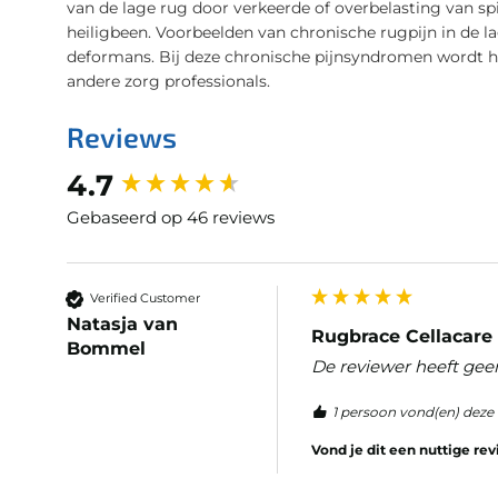
van de lage rug door verkeerde of overbelasting van sp
heiligbeen. Voorbeelden van chronische rugpijn in de l
deformans. Bij deze chronische pijnsyndromen wordt 
andere zorg professionals.
Reviews
New content loaded
4.7
Gebaseerd op 46 reviews
Verified Customer
Natasja van
Rugbrace Cellacare 
Bommel
De reviewer heeft gee
1 persoon vond(en) deze 
Vond je dit een nuttige re