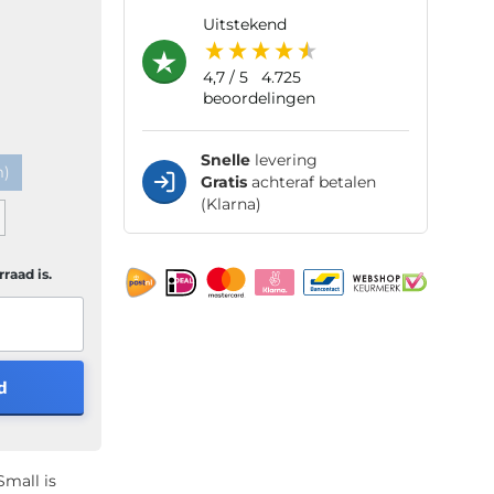
uitstekend
4,7
/ 5
4.725
beoordelingen
Snelle
levering
m)
Gratis
achteraf betalen
(Klarna)
raad is.
d
mall is