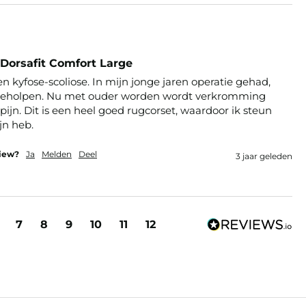
Dorsafit Comfort Large
en kyfose-scoliose. In mijn jonge jaren operatie gehad, 
 geholpen. Nu met ouder worden wordt verkromming 
 pijn. Dit is een heel goed rugcorset, waardoor ik steun 
jn heb.
view?
Ja
Melden
Deel
3 jaar geleden
7
8
9
10
11
12