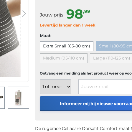
98
,99
Jouw prijs
Levertijd langer dan 1 week
Maat
Extra Small (65-80 cm)
Small (80-95 c
Medium (95-110 cm)
Large (110-125 cm)
Ontvang een melding als het product weer op voor
Jouw e-mail
Informeer mij bij nieuwe voorraa
De rugbrace Cellacare Dorsafit Comfort maat S