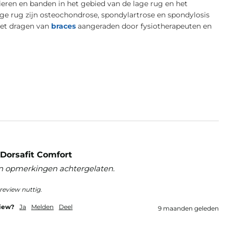
ieren en banden in het gebied van de lage rug en het
age rug zijn osteochondrose, spondylartrose en spondylosis
het dragen van
braces
aangeraden door fysiotherapeuten en
Dorsafit Comfort
n opmerkingen achtergelaten.
review nuttig.
view?
Ja
Melden
Deel
9 maanden geleden