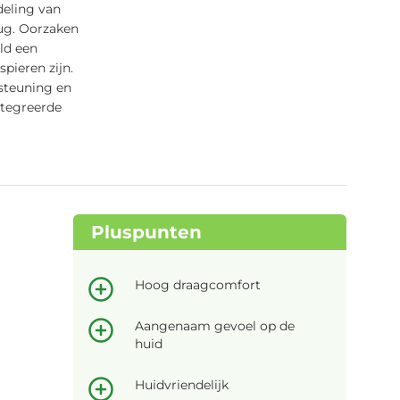
deling van
ug. Oorzaken
ld een
pieren zijn.
steuning en
ntegreerde
Pluspunten
Hoog draagcomfort
Aangenaam gevoel op de
huid
Huidvriendelijk