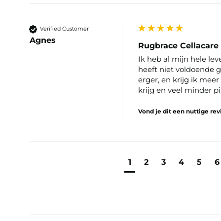
Verified Customer
Agnes
Rugbrace Cellacare 
Ik heb al mijn hele lev
heeft niet voldoende
erger, en krijg ik meer
krijg en veel minder pi
Vond je dit een nuttige re
1
2
3
4
5
6