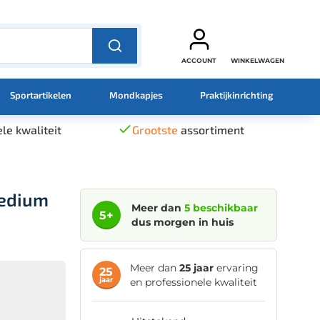
ACCOUNT
WINKELWAGEN
Sportartikelen
Mondkapjes
Praktijkinrichting
le kwaliteit
Grootste
assortiment
Medium
Meer dan
5 beschikbaar
5+
dus morgen in huis
Meer dan
25 jaar
ervaring
25
jaar
en professionele kwaliteit