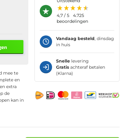
uitstekend
4,7
/ 5
4.725
beoordelingen
Vandaag besteld
, dinsdag
in huis
gen
Snelle
levering
Gratis
achteraf betalen
id mee te
(Klarna)
mplete en
en extra
op de
open kan in