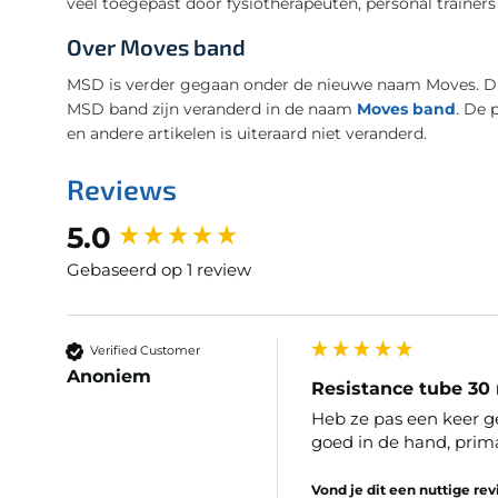
veel toegepast door fysiotherapeuten, personal trainers
Over Moves band
MSD is verder gegaan onder de nieuwe naam Moves. Dit
MSD band zijn veranderd in de naam
Moves band
. De 
en andere artikelen is uiteraard niet veranderd.
Reviews
New content loaded
5.0
Gebaseerd op 1 review
Verified Customer
Anoniem
Resistance tube 3
Heb ze pas een keer g
goed in de hand, prim
Vond je dit een nuttige re