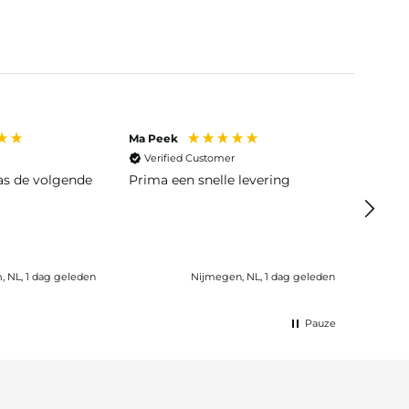
Ma Peek
Jose J
Verified Customer
Veri
was de volgende
Prima een snelle levering
Snelle
 NL, 1 dag geleden
Nijmegen, NL, 1 dag geleden
Wijk b
Pauze