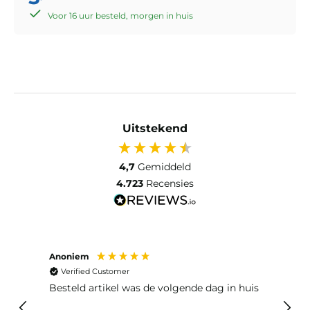
Voor 16 uur besteld, morgen in huis
Uitstekend
4,7
Gemiddeld
4.723
Recensies
Anoniem
Ma P
Verified Customer
Ver
Besteld artikel was de volgende dag in huis
Prim