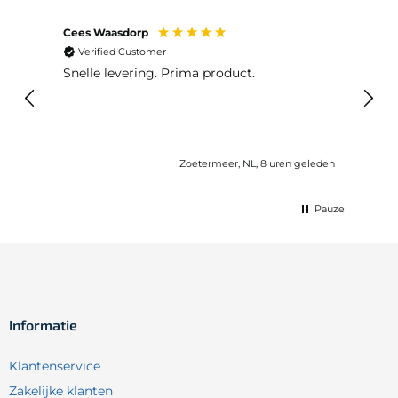
Cees Waasdorp
M. de
Verified Customer
Ver
Snelle levering. Prima product.
De b
elast
lang 
Zoetermeer, NL, 8 uren geleden
Pauze
Informatie
Klantenservice
Zakelijke klanten