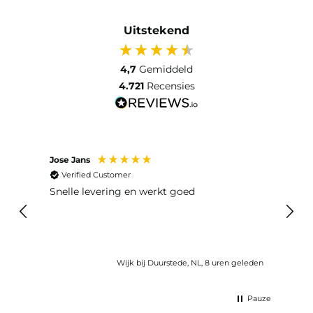
Uitstekend
4,7
Gemiddeld
4.721
Recensies
Jose Jans
Anon
Verified Customer
Ver
Snelle levering en werkt goed
Snell
voel
gebru
Wijk bij Duurstede, NL, 8 uren geleden
Pauze