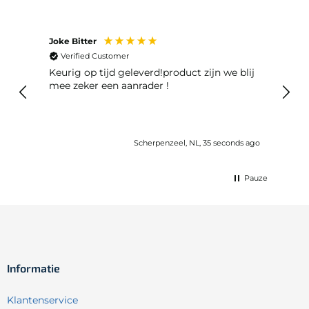
Joke Bitter
Liesb
Verified Customer
Ver
Keurig op tijd geleverd!product zijn we blij
De o
mee zeker een aanrader !
prim
snel.
Scherpenzeel, NL, 35 seconds ago
Pauze
Informatie
Klantenservice