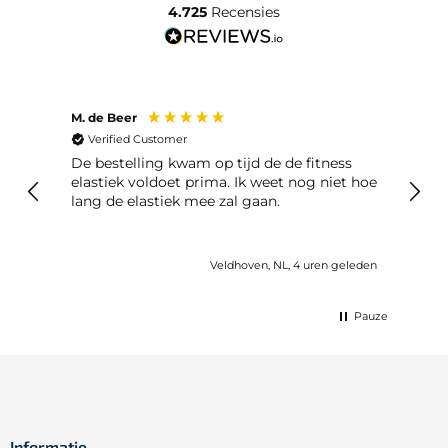
4.725
Recensies
M. de Beer
Anon
Verified Customer
Ver
De bestelling kwam op tijd de de fitness
Best
elastiek voldoet prima. Ik weet nog niet hoe
lang de elastiek mee zal gaan.
eleden
Veldhoven, NL, 4 uren geleden
Pauze
Informatie