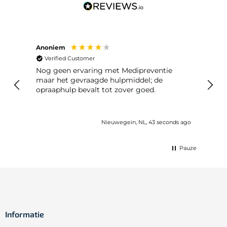
Anoniem
Guus 
Verified Customer
Ver
Nog geen ervaring met Medipreventie
Prim
maar het gevraagde hulpmiddel; de
opraaphulp bevalt tot zover goed.
Nieuwegein, NL, 43 seconds ago
Pauze
Informatie