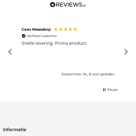
Cees Waasdorp
M. de
Verified Customer
Ver
Snelle levering. Prima product.
De b
elast
lang 
Zoetermeer, NL, 8 uren geleden
Pauze
Informatie