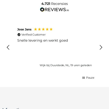
4.721
Recensies
Jose Jans
Anon
Verified Customer
Ver
Snelle levering en werkt goed
Snell
voel
gebru
eleden
Wijk bij Duurstede, NL, 19 uren geleden
Pauze