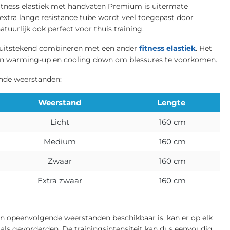
itness elastiek met handvaten Premium is uitermate
e extra lange resistance tube wordt veel toegepast door
atuurlijk ook perfect voor thuis training.
ss uitstekend combineren met een ander
fitness elastiek
. Het
 een warming-up en cooling down om blessures te voorkomen.
gende weerstanden:
Weerstand
Lengte
Licht
160 cm
Medium
160 cm
Zwaar
160 cm
Extra zwaar
160 cm
n opeenvolgende weerstanden beschikbaar is, kan er op elk
ls gevorderden. De trainingsintensiteit kan dus eenvoudig