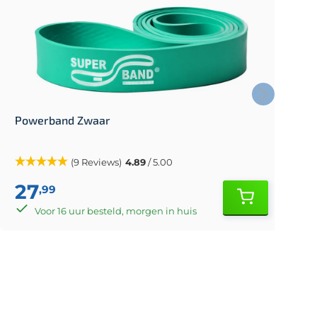
Powerband Zwaar
F
(9 Reviews)
4.89
/ 5.00
27
,99
Voor 16 uur besteld, morgen in huis