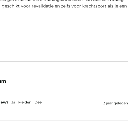
eschikt voor revalidatie en zelfs voor krachtsport als je een
ium
view?
Ja
Melden
Deel
3 jaar geleden