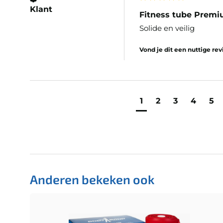
Klant
Fitness tube Prem
Solide en veilig
Vond je dit een nuttige re
1
2
3
4
5
Anderen bekeken ook