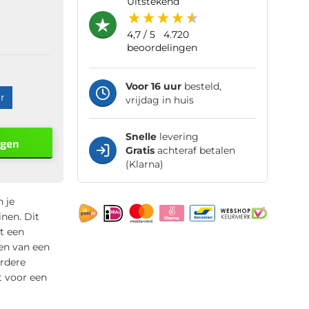
uitstekend
4,7
/ 5
4.720
beoordelingen
Voor 16 uur
besteld,
r
vrijdag in huis
Snelle
levering
agen
Gratis
achteraf betalen
(Klarna)
 je
inen. Dit
t een
ien van een
erdere
t voor een