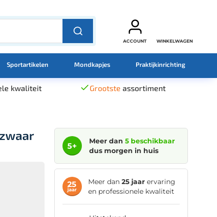
ACCOUNT
WINKELWAGEN
Sportartikelen
Mondkapjes
Praktijkinrichting
le kwaliteit
Grootste
assortiment
 zwaar
Meer dan
5 beschikbaar
5+
dus morgen in huis
Meer dan
25 jaar
ervaring
25
jaar
en professionele kwaliteit