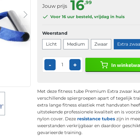
16
,99
Jouw prijs
Voor 16 uur
besteld, vrijdag in huis
Weerstand
Licht
Medium
Zwaar
Extra zwaa
-
+
In winkelw
Met deze fitness tube Premium Extra zwaar kun
verschillende spiergroepen apart of tegelijk tra
extra lange fitness elastiek met handvaten heef
uitstekende professionele kwaliteit en is voorz
nylon cover. Deze
resistance tubes
zijn in me
weerstanden verkrijgbaar en daardoor geschik
gevarieerde training.