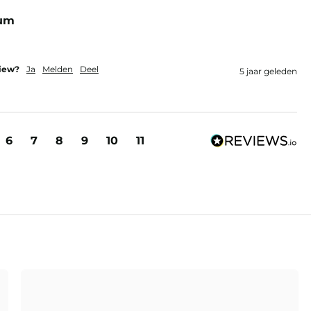
ium
view?
Ja
Melden
Deel
5 jaar geleden
6
7
8
9
10
11