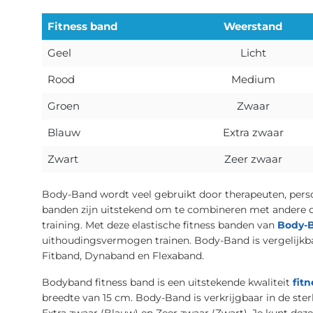
Fitness band
Weerstand
Geel
Licht
Rood
Medium
Groen
Zwaar
Blauw
Extra zwaar
Zwart
Zeer zwaar
Body-Band wordt veel gebruikt door therapeuten, person
banden zijn uitstekend om te combineren met andere o
training. Met deze elastische fitness banden van
Body-
uithoudingsvermogen trainen. Body-Band is vergelijkb
Fitband, Dynaband en Flexaband.
Bodyband fitness band is een uitstekende kwaliteit
fitn
breedte van 15 cm. Body-Band is verkrijgbaar in de ster
Extra zwaar (Blauw) en Zeer zwaar (Zwart). Je kunt deze