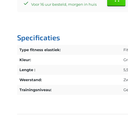
Voor 16 uur besteld, morgen in huis
Specificaties
Type fitness elastiek:
Fi
Kleur:
Gr
Lengte :
5,
Weerstand:
Zw
Trainingsniveau:
G