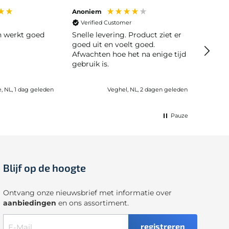
Anoniem
Anoni
Verified Customer
Veri
en werkt goed
Snelle levering. Product ziet er
Snelle leve
goed uit en voelt goed.
moeili
Afwachten hoe het na enige tijd
gebruik is.
e, NL, 1 dag geleden
Veghel, NL, 2 dagen geleden
Pauze
Blijf op de hoogte
Ontvang onze nieuwsbrief met informatie over
aanbiedingen
en ons assortiment.
registreren