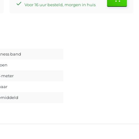
Voor 16 uur besteld, morgen in huis
tness band
oen
5 meter
aar
emiddeld