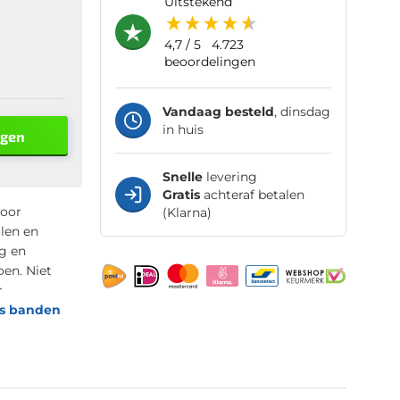
uitstekend
4,7
/ 5
4.723
beoordelingen
Vandaag besteld
, dinsdag
in huis
agen
Snelle
levering
Gratis
achteraf betalen
voor
(Klarna)
olen en
ig en
oen. Niet
r
ss banden