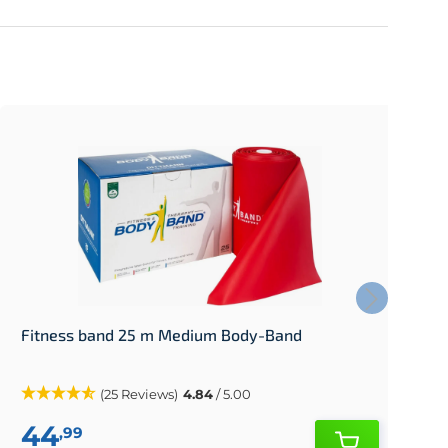
Fitness band 25 m Medium Body-Band
M
(25 Reviews)
4.84
/ 5.00
44
,99