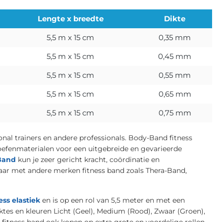
Lengte x breedte
Dikte
5,5 m x 15 cm
0,35 mm
5,5 m x 15 cm
0,45 mm
5,5 m x 15 cm
0,55 mm
5,5 m x 15 cm
0,65 mm
5,5 m x 15 cm
0,75 mm
al trainers en andere professionals. Body-Band fitness
efenmaterialen voor een uitgebreide en gevarieerde
Band
kun je zeer gericht kracht, coördinatie en
aar met andere merken fitness band zoals Thera-Band,
ess elastiek
en is op een rol van 5,5 meter en met een
ktes en kleuren Licht (Geel), Medium (Rood), Zwaar (Groen),
 fitness band ook kopen op extra grote en voordelige rollen