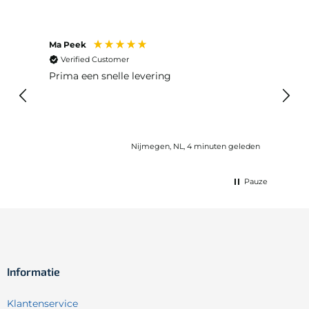
Ma Peek
Jose 
Verified Customer
Ver
Prima een snelle levering
Snel
Nijmegen, NL, 4 minuten geleden
Pauze
Informatie
Klantenservice