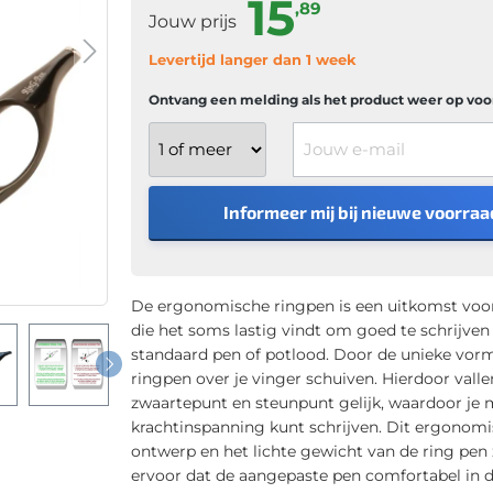
15
,89
Jouw prijs
Levertijd langer dan 1 week
Ontvang een melding als het product weer op voor
Jouw e-mail
Informeer mij bij nieuwe voorraa
De ergonomische ringpen is een uitkomst voo
die het soms lastig vindt om goed te schrijve
standaard pen of potlood. Door de unieke vorm
ringpen over je vinger schuiven. Hierdoor valle
zwaartepunt en steunpunt gelijk, waardoor je
krachtinspanning kunt schrijven. Dit ergonom
ontwerp en het lichte gewicht van de ring pen
ervoor dat de aangepaste pen comfortabel in d