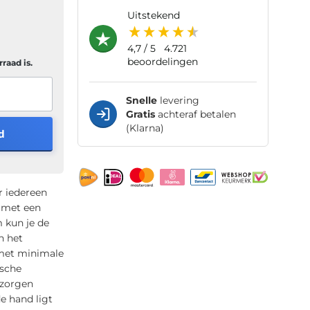
uitstekend
4,7
/ 5
4.721
beoordelingen
raad is.
Snelle
levering
Gratis
achteraf betalen
(Klarna)
d
r iedereen
n met een
 kun je de
n het
 met minimale
ische
 zorgen
e hand ligt