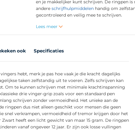
en je makkelijker kunt schrijven. De ringpen is 
andere
schrijfhulpmiddelen
handig om zelfstan
gecontroleerd en veilig mee te schrijven.
Lees meer
ekeken ook
Specificaties
vingers hebt, merk je pas hoe vaak je die kracht dagelijks
elijkse taken zelfstandig uit te voeren. Zelfs schrijven kan
hebt. Om te kunnen schrijven met minimale krachtinspanning
klassieke drie vinger-grip zoals voor een standaard pen
renlang schrijven zonder vermoeidheid. Het unieke aan de
 de ringpen dus niet alleen geschikt voor mensen die geen
e snel verkrampen, vermoeidheid of tremor krijgen door het
r Zwart heeft een licht gewicht van maar 15 gram. De ringpen
nderen vanaf ongeveer 12 jaar. Er zijn ook losse vullingen