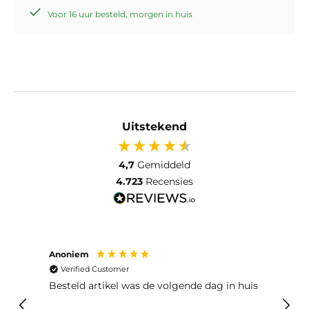
Voor 16 uur besteld, morgen in huis
Uitstekend
4,7
Gemiddeld
4.723
Recensies
Anoniem
Ma P
Verified Customer
Ver
Besteld artikel was de volgende dag in huis
Prim